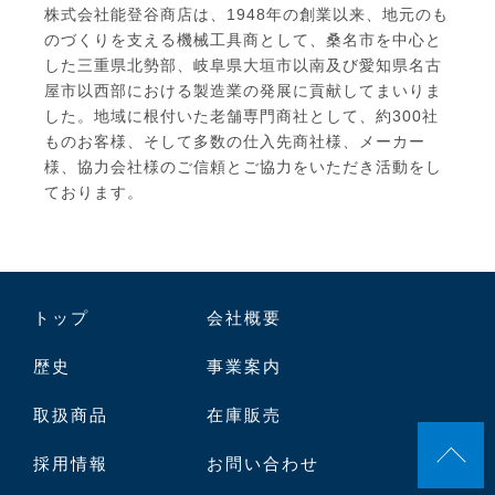
株式会社能登谷商店は、1948年の創業以来、地元のも
のづくりを支える機械工具商として、桑名市を中心と
した三重県北勢部、岐阜県大垣市以南及び愛知県名古
屋市以西部における製造業の発展に貢献してまいりま
した。地域に根付いた老舗専門商社として、約300社
ものお客様、そして多数の仕入先商社様、メーカー
様、協力会社様のご信頼とご協力をいただき活動をし
ております。
トップ
会社概要
歴史
事業案内
取扱商品
在庫販売
採用情報
お問い合わせ